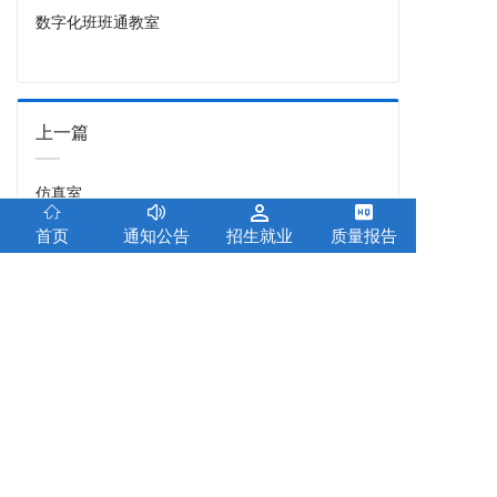
数字化班班通教室
上一篇
仿真室
首页
通知公告
招生就业
质量报告
迁西县职业技术教育中心
联系电话：0315-5791000
邮政编码：064300 本站支持IPv6
学校地址：河北省迁西县白堡店白堡街
冀ICP备15018944号-1 冀公网安备13022702000115号
技术支持：
创元教育