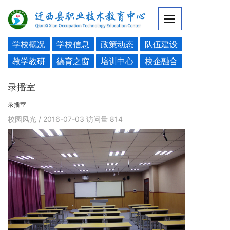
学校概况
学校信息
政策动态
队伍建设
教学教研
德育之窗
培训中心
校企融合
录播室
录播室
校园风光
/ 2016-07-03
访问量
814