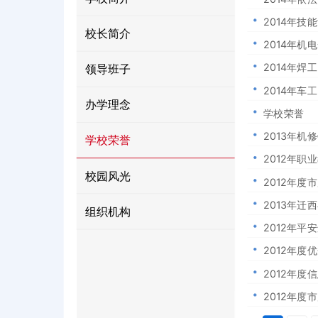
【产教融合示范日】迁西职教中心
2014年技
产教融合新篇章
关于开通中等职业教育在校生学籍
校长简介
2014年机
回眸2022，八项工作看迁西职教
2014年焊
领导班子
2014年车
办学理念
学校荣誉
2013年
学校荣誉
2012年职
校园风光
2012年度
2013年迁
组织机构
2012年平
2012年度
2012年度
2012年度