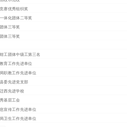
板栗产业学院揭牌 谱写
2025-05-20
能竞赛优秀组织奖
查询业务的通知
2024-06-11
电一体化团体二等奖
发展亮点
2023-02-14
工团体三等奖
工团体三等奖
机修钳工团体中级工第三名
业教育工作先进单位
市局职教工作先进单位
西县委先进党支部
安迁西先进学校
优秀基层工会
信息宣传工作先进单位
市局卫生工作先进单位