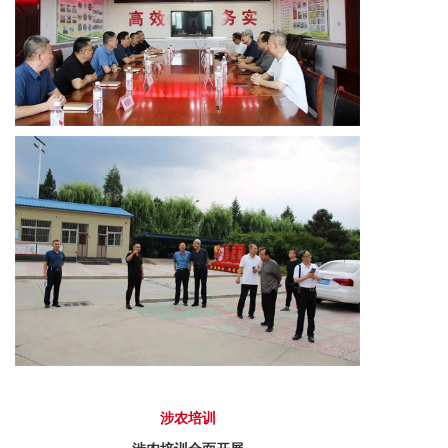
涉
农培
训