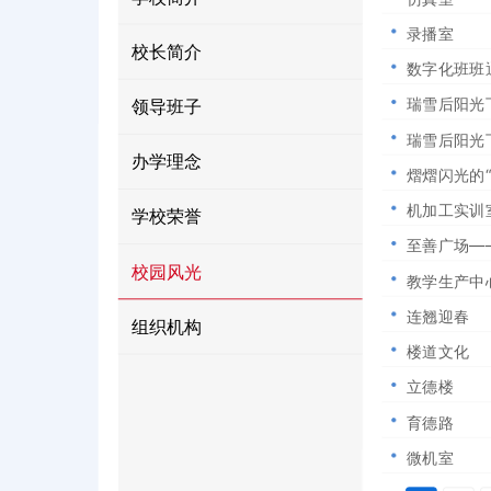
【产教融合示范日】迁西职教中心
产教融合新篇章
关于开通中等职业教育在校生学籍
录播室
校长简介
回眸2022，八项工作看迁西职教
数字化班班
瑞雪后阳光
领导班子
瑞雪后阳光
办学理念
熠熠闪光的
机加工实训
学校荣誉
至善广场—
校园风光
教学生产中
连翘迎春
组织机构
楼道文化
立德楼
育德路
微机室