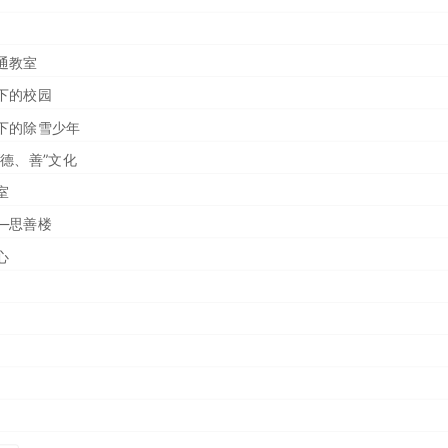
板栗产业学院揭牌 谱写
2025-05-20
查询业务的通知
2024-06-11
发展亮点
2023-02-14
通教室
下的校园
下的除雪少年
“德、善”文化
室
—思善楼
心